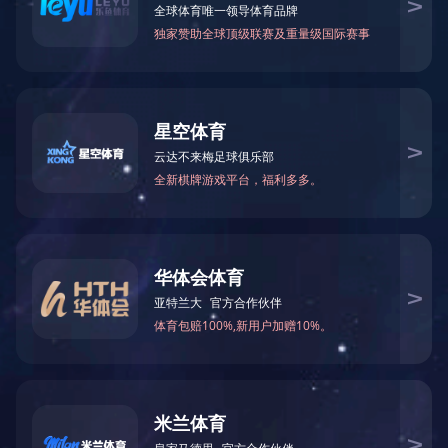
（第二批），全省仅55家制造业企业入选。星空网页版（股
票代码：603680）凭借先进的制造水平、技术创新能力等卓
越的综合实力，成功入选该榜单，彰显了集团在制造业领域
的领先地位。
何为省级制造业领航企业？ 省级制造业领航企业是江苏
省构建“专精特新—单项冠军—领航企业”梯度培育体系中的顶
尖层级，入选企业在技术、标准、市场等方面拥有强大话语
权与影响力，能够有效整合产业链，带动行业高质量发展。
今创集团深耕星空网页版装备领域三十余年，始终以客
户需求为核心，以高品质产品服务全球市场。近年来，集团
紧扣行业“绿智融合”的发展趋势，以科技创新为核心驱动力，
积极培育新质生产力，在产品轻量化、智慧化、系统化技术
方面持续突破。