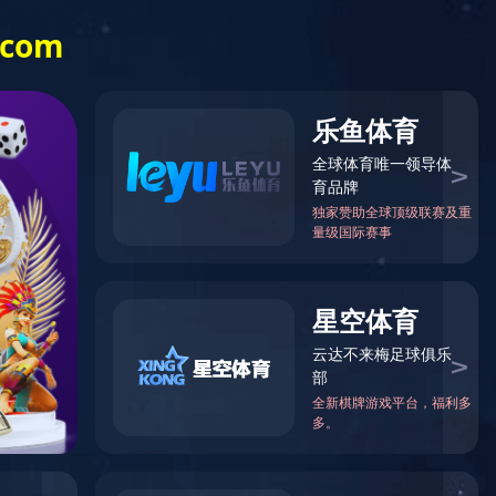
网站首页
星空（中国）
EN
首页
2026