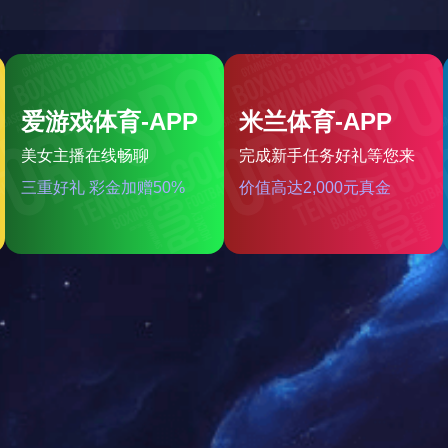
公司（以下简称“中车长客股份公司”）召开“以质为基・数智赋能・协同共
凭借卓越的产品品质与服务实力，一举摘得“城轨平台车内设施类产品质量最
！
！今创船舶交出硬核成绩单
产质量誓师大会
量】集团成功举办妇女节悦享跑活动