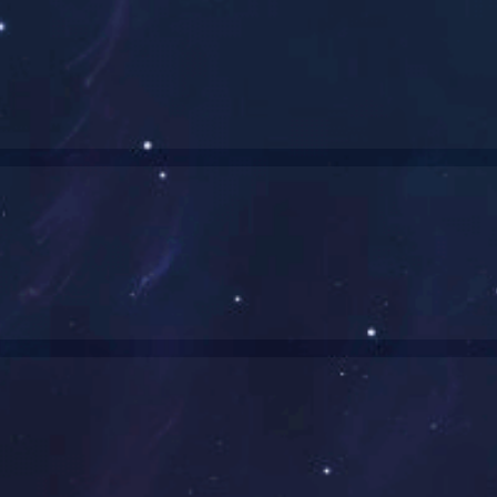
立105周年大会在人民大会堂隆重举行。今创控股集团党委组织了党员及
直播，聆听盛会、感悟初心。
 ——集团组织党员集中观看红色电影《四渡》
，纪念红军长征胜利90周年，进一步深化党员干部思想政治教育，赓续红
 感悟初心”为主题，组织党员集中观看红色电影《四渡》，开展沉浸式主题
司清洁生产信息公示
进法》、《山东省清洁生产促进条例》与《山东省生态环境厅关于下达20
〔2026〕31号），我司被纳入2026年度山东省实施强制性清洁生产
客股份两项质量奖