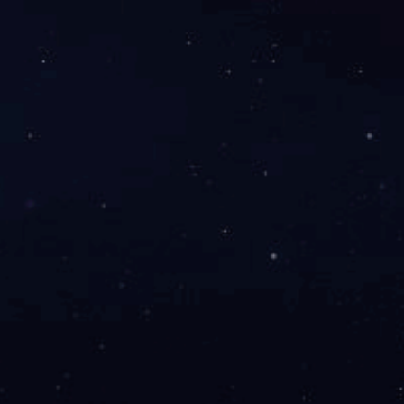
投资者关系
工会工作
信息披露
工会风采
股票信息
工会服务
）
共青团