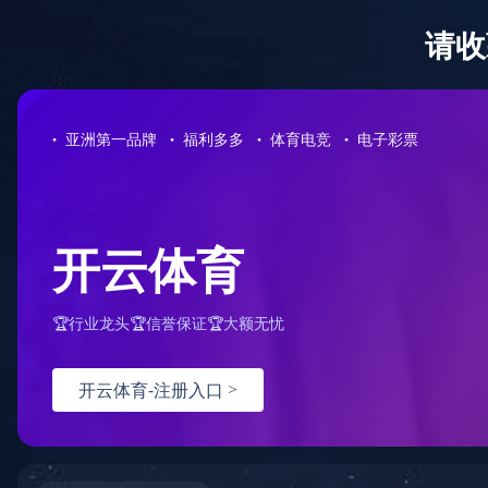
新闻资讯
集团组织党员群众收看 庆祝中